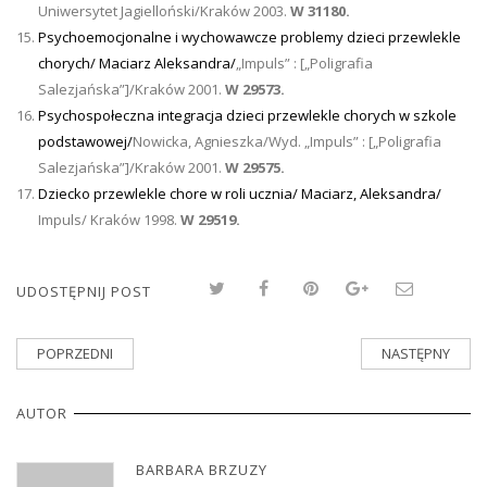
Uniwersytet Jagielloński/Kraków 2003.
W 31180.
Psychoemocjonalne i wychowawcze problemy dzieci przewlekle
chorych/
Maciarz Aleksandra/
„Impuls” : [„Poligrafia
Salezjańska”]/Kraków 2001.
W 29573.
Psychospołeczna integracja dzieci przewlekle chorych w szkole
podstawowej/
Nowicka, Agnieszka/Wyd. „Impuls” : [„Poligrafia
Salezjańska”]/Kraków 2001.
W 29575.
Dziecko przewlekle chore w roli ucznia/
Maciarz, Aleksandra/
Impuls/ Kraków 1998.
W 29519.
UDOSTĘPNIJ POST
POPRZEDNI
NASTĘPNY
AUTOR
BARBARA BRZUZY