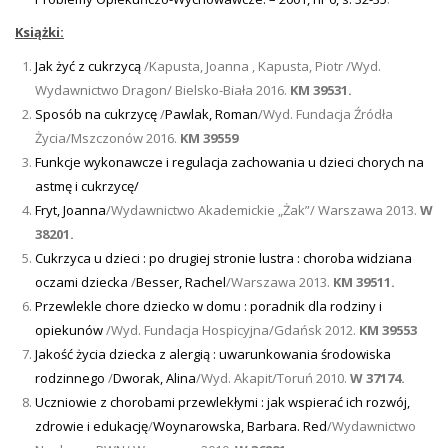
Książki:
Jak żyć z cukrzycą
/Kapusta, Joanna , Kapusta, Piotr /Wyd.
Wydawnictwo Dragon/ Bielsko-Biała 2016.
KM 39531.
Sposób na cukrzycę
/
Pawlak, Roman
/Wyd. Fundacja Źródła
Życia/Mszczonów 2016.
KM 39559
Funkcje wykonawcze i regulacja zachowania u dzieci chorych na
astmę i cukrzycę/
Fryt, Joanna
/Wydawnictwo Akademickie „Żak”/ Warszawa 2013.
W
38201.
Cukrzyca u dzieci : po drugiej stronie lustra : choroba widziana
oczami dziecka
/
Besser, Rachel
/Warszawa 2013.
KM 39511.
Przewlekle chore dziecko w domu : poradnik dla rodziny i
opiekunów
/Wyd. Fundacja Hospicyjna/Gdańsk 2012.
KM 39553
Jakość życia dziecka z alergią : uwarunkowania środowiska
rodzinnego
/
Dworak, Alina
/Wyd. Akapit/Toruń 2010.
W 37174.
Uczniowie z chorobami przewlekłymi : jak wspierać ich rozwój,
zdrowie i edukację
/
Woynarowska, Barbara. Red
/Wydawnictwo