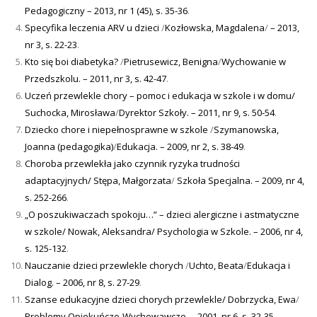
Pedagogiczny – 2013, nr 1 (45), s. 35-36
.
Specyfika leczenia ARV u dzieci
/
Kozłowska, Magdalena
/
– 2013,
nr 3, s. 22-23
.
Kto się boi diabetyka?
/
Pietrusewicz, Benigna
/
Wychowanie w
Przedszkolu. – 2011, nr 3, s. 42-47
.
Uczeń przewlekle chory – pomoc i edukacja w szkole i w domu/
Suchocka, Mirosława
/
Dyrektor Szkoły. – 2011, nr 9, s. 50-54
.
Dziecko chore i niepełnosprawne w szkole
/
Szymanowska,
Joanna (pedagogika)
/
Edukacja. – 2009, nr 2, s. 38-49
.
Choroba przewlekła jako czynnik ryzyka trudności
adaptacyjnych/
Stępa, Małgorzata
/
Szkoła Specjalna. – 2009, nr 4,
s. 252-266
.
„O poszukiwaczach spokoju…” – dzieci alergiczne i astmatyczne
w szkole/
Nowak, Aleksandra/
Psychologia w Szkole. – 2006, nr 4,
s. 125-132
.
Nauczanie dzieci przewlekle chorych
/
Uchto, Beata
/
Edukacja i
Dialog. – 2006, nr 8, s. 27-29
.
Szanse edukacyjne dzieci chorych przewlekle/
Dobrzycka, Ewa
/
Problemy Opiekuńczo-Wychowawcze. – 2001, nr 6, s. 32-35
.