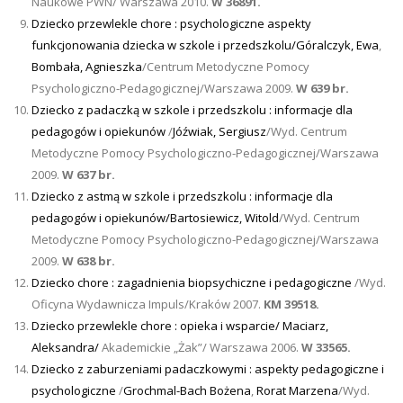
Naukowe PWN/ Warszawa 2010.
W 36891.
Dziecko przewlekle chore : psychologiczne aspekty
funkcjonowania dziecka w szkole i przedszkolu/
Góralczyk, Ewa
,
Bombała, Agnieszka
/Centrum Metodyczne Pomocy
Psychologiczno-Pedagogicznej/Warszawa 2009.
W 639 br.
Dziecko z padaczką w szkole i przedszkolu : informacje dla
pedagogów i opiekunów
/
Jóźwiak, Sergiusz
/Wyd. Centrum
Metodyczne Pomocy Psychologiczno-Pedagogicznej/Warszawa
2009.
W 637 br.
Dziecko z astmą w szkole i przedszkolu : informacje dla
pedagogów i opiekunów/
Bartosiewicz, Witold
/Wyd. Centrum
Metodyczne Pomocy Psychologiczno-Pedagogicznej/Warszawa
2009.
W 638 br.
Dziecko chore : zagadnienia biopsychiczne i pedagogiczne
/Wyd.
Oficyna Wydawnicza Impuls/Kraków 2007.
KM 39518.
Dziecko przewlekle chore : opieka i wsparcie/
Maciarz,
Aleksandra/
Akademickie „Żak”/ Warszawa 2006.
W 33565.
Dziecko z zaburzeniami padaczkowymi : aspekty pedagogiczne i
psychologiczne
/
Grochmal-Bach Bożena
,
Rorat Marzena
/Wyd.